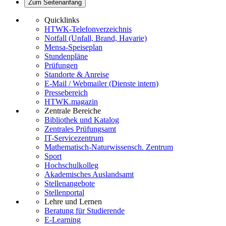
Zum Seitenanfang
Quicklinks
HTWK-Telefonverzeichnis
Notfall (Unfall, Brand, Havarie)
Mensa-Speiseplan
Stundenpläne
Prüfungen
Standorte & Anreise
E-Mail / Webmailer (Dienste intern)
Pressebereich
HTWK.magazin
Zentrale Bereiche
Bibliothek und Katalog
Zentrales Prüfungsamt
IT-Servicezentrum
Mathematisch-Naturwissensch. Zentrum
Sport
Hochschulkolleg
Akademisches Auslandsamt
Stellenangebote
Stellenportal
Lehre und Lernen
Beratung für Studierende
E-Learning