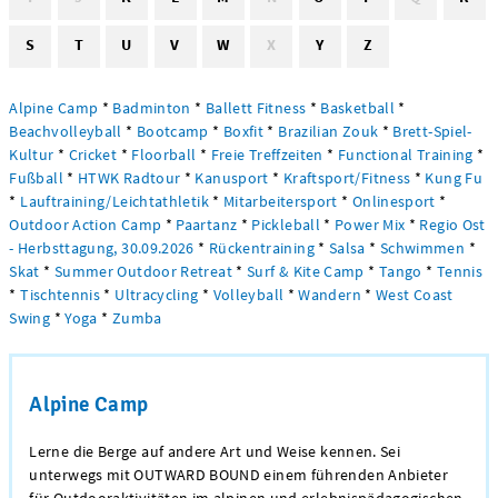
S
T
U
V
W
X
Y
Z
Alpine Camp
*
Badminton
*
Ballett Fitness
*
Basketball
*
Beachvolleyball
*
Bootcamp
*
Boxfit
*
Brazilian Zouk
*
Brett-Spiel-
Kultur
*
Cricket
*
Floorball
*
Freie Treffzeiten
*
Functional Training
*
Fußball
*
HTWK Radtour
*
Kanusport
*
Kraftsport/Fitness
*
Kung Fu
*
Lauftraining/Leichtathletik
*
Mitarbeitersport
*
Onlinesport
*
Outdoor Action Camp
*
Paartanz
*
Pickleball
*
Power Mix
*
Regio Ost
- Herbsttagung, 30.09.2026
*
Rückentraining
*
Salsa
*
Schwimmen
*
Skat
*
Summer Outdoor Retreat
*
Surf & Kite Camp
*
Tango
*
Tennis
*
Tischtennis
*
Ultracycling
*
Volleyball
*
Wandern
*
West Coast
Swing
*
Yoga
*
Zumba
Alpine Camp
Lerne die Berge auf andere Art und Weise kennen. Sei
unterwegs mit OUTWARD BOUND einem führenden Anbieter
für Outdooraktivitäten im alpinen und erlebnispädagogischen