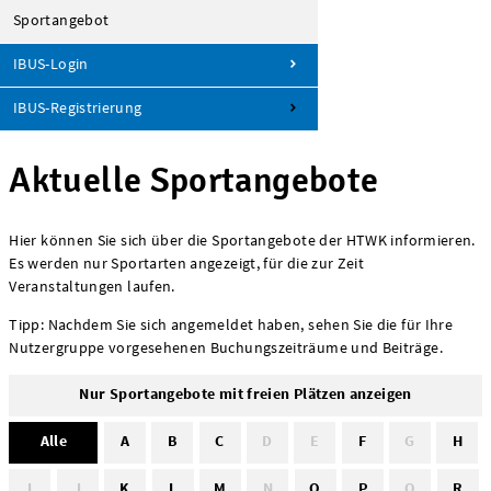
Sportangebot
IBUS-Login
IBUS-Registrierung
Aktuelle Sportangebote
Hier können Sie sich über die Sportangebote der HTWK informieren.
Es werden nur Sportarten angezeigt, für die zur Zeit
Veranstaltungen laufen.
Tipp: Nachdem Sie sich angemeldet haben, sehen Sie die für Ihre
Nutzergruppe vorgesehenen Buchungszeiträume und Beiträge.
Nur Sportangebote mit freien Plätzen anzeigen
Alle
A
B
C
D
E
F
G
H
I
J
K
L
M
N
O
P
Q
R